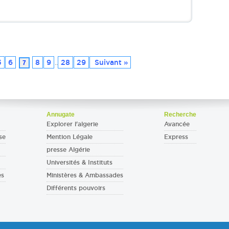
5
6
8
9
28
29
Suivant »
7
..
Annugate
Recherche
Explorer l'algerie
Avancée
se
Mention Légale
Express
presse Algérie
Universités & Instituts
es
Ministères & Ambassades
Différents pouvoirs