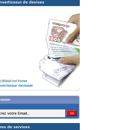
nvertisseur de devises
forex
(c)Mataf.net
vertisseur monnaie
sletter
res de services