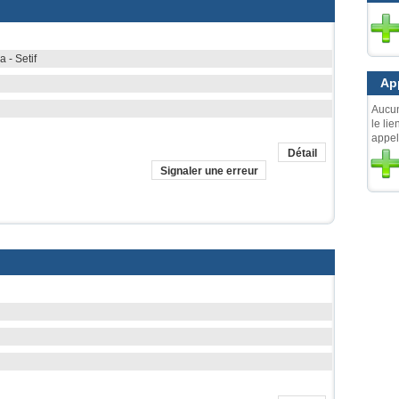
 - Setif
App
Aucun
le lie
appels
Détail
Signaler une erreur