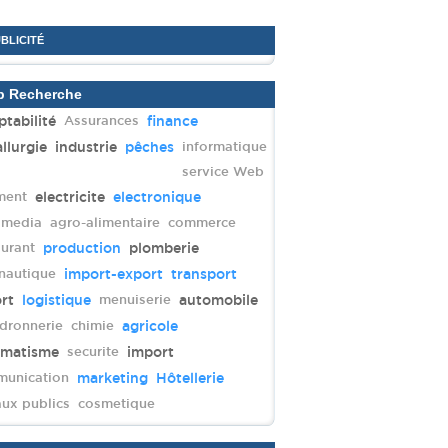
UBLICITÉ
p Recherche
tabilité
Assurances
finance
llurgie
industrie
pêches
informatique
service Web
ment
electricite
electronique
imedia
agro-alimentaire
commerce
aurant
production
plomberie
nautique
import-export
transport
rt
logistique
menuiserie
automobile
dronnerie
chimie
agricole
omatisme
securite
import
unication
marketing
Hôtellerie
aux publics
cosmetique