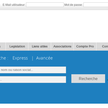
E-Mail utilisateur:
Mot de passe:
s
Legislation
Liens utiles
Associations
Compte Pro
Con