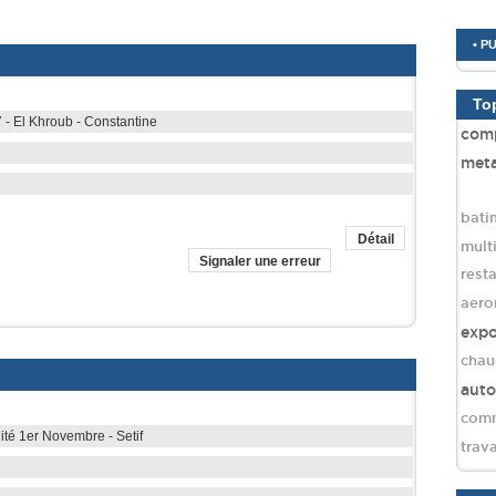
• P
To
 - El Khroub - Constantine
comp
meta
bati
Détail
mult
Signaler une erreur
rest
aero
expo
chau
aut
comm
té 1er Novembre - Setif
trav